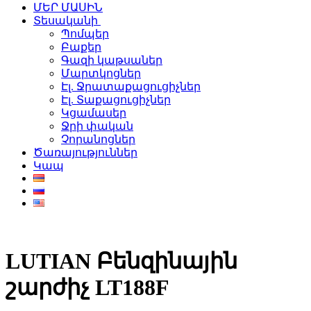
ՄԵՐ ՄԱՍԻՆ
Տեսականի
Պոմպեր
Բաքեր
Գազի կաթսաներ
Մարտկոցներ
Էլ. Ջրատաքացուցիչներ
Էլ. Տաքացուցիչներ
Կցամասեր
Ջրի փական
Չորանոցներ
Ծառայություններ
Կապ
LUTIAN Բենզինային
շարժիչ LT188F