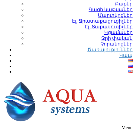
Բաքեր
Գազի կաթսաներ
Մարտկոցներ
Էլ. Ջրատաքացուցիչներ
Էլ. Տաքացուցիչներ
Կցամասեր
Ջրի փական
Չորանոցներ
Ծառայություններ
Կապ
Menu