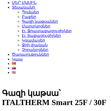
ՄԵՐ ՄԱՍԻՆ
Տեսականի
Պոմպեր
Բաքեր
Գազի կաթսաներ
Մարտկոցներ
Էլ. Ջրատաքացուցիչներ
Էլ. Տաքացուցիչներ
Կցամասեր
Ջրի փական
Չորանոցներ
Ծառայություններ
Կապ
Գազի կաթսա՝
ITALTHERM Smart 25F / 30F