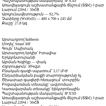
Պաշտպանության մակարդակ՝ IP X5D
Առավելագույն աշխատանքային ճնշում (ՏՋՀ) 3 բար
Լարում 220Վ / 50ՀՑ
Արդյունավետություն — 92,7%
Չափերը (WxHxD) — 400 x 706 x 245 մմ
Քաշը՝ 27,8 կգ
Արտադրող՝Italtherm
Մոդել՝ Smart 30F
Գույն՝ Սպիտակ
Արտադրող երկիր՝ Իտալիա
Երկկոնտուրանի
Այրման Խցիկը — փակ
Հզորություն՝ 30Կվտ
Բնական գազի սպառում՝ 3,17 մ³/ժ
Ընդարձակման բաքի տարողությունը 6լ.
Ծխատար գազերի հեռացում` տուրբին
Բոցավառման տեսակը` ավտոմատ
Կառավարման տեսակը՝ էլեկտրոնային
Պաշտպանության մակարդակ՝ IP X5D
Առավելագույն աշխատանքային ճնշում (ՏՋՀ) 3 բար
Լարում 220Վ / 50ՀՑ