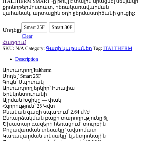
ITALTHERM SMART -ը թույլ է տալիս միացնել սենյակի
քրոնոթերմոստատ, հեռակառավարման
վահանակ, արտաքին օդի ջերմաստիճանի ցուցիչ:
Smart 25F
Smart 30F
Մոդելը
Clear
Հարցում
SKU:
N/A
Category:
Գազի կաթսաներ
Tag:
ITALTHERM
Description
Արտադրող՝Italtherm
Մոդել՝ Smart 25F
Գույն՝ Սպիտակ
Արտադրող երկիր՝ Իտալիա
Երկկոնտուրանի
Այրման Խցիկը — փակ
Հզորություն՝ 25 Կվտ
Բնական գազի սպառում՝ 2,64 մ³/ժ
Ընդարձակման բաքի տարողությունը 6լ.
Ծխատար գազերի հեռացում` տուրբին
Բոցավառման տեսակը` ավտոմատ
Կառավարման տեսակը՝ էլեկտրոնային