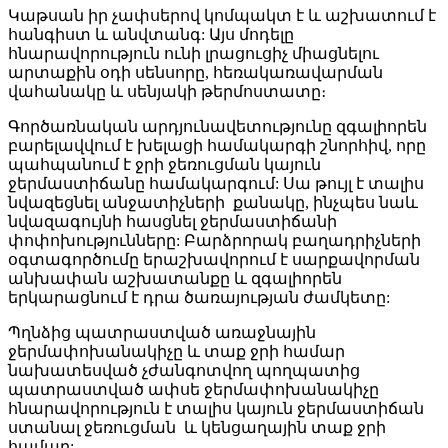
Կաթսան իր չափսերով կոմպակտ է և աշխատում է
հանգիստ և անվտանգ: Այս մոդելը
հնարավորություն ունի լրացուցիչ միացնելու
արտաքին օդի սենսորը, հեռակառավարման
վահանակը և սենյակի թերմոստատը։
Գործառնական արդյունավետությունը զգալիորեն
բարելավվում է խելացի համակարգի շնորհիվ, որը
պահպանում է ջրի ջեռուցման կայուն
ջերմաստիճանը համակարգում: Սա թույլ է տալիս
նվազեցնել անջատիչների քանակը, ինչպես նաև
նվազագույնի հասցնել ջերմաստիճանի
փոփոխությունները: Բարձրորակ բաղադրիչների
օգտագործումը երաշխավորում է սարքավորման
անխափան աշխատանքը և զգալիորեն
երկարացնում է դրա ծառայության ժամկետը:
Պղնձից պատրաստված առաջնային
ջերմափոխանակիչը և տաք ջրի համար
նախատեսված չժանգոտվող պողպատից
պատրաստված ափսե ջերմափոխանակիչը
հնարավորություն է տալիս կայուն ջերմաստիճան
ստանալ ջեռուցման և կենցաղային տաք ջրի
համար: