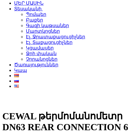
ՄԵՐ ՄԱՍԻՆ
Տեսականի
Պոմպեր
Բաքեր
Գազի կաթսաներ
Մարտկոցներ
Էլ. Ջրատաքացուցիչներ
Էլ. Տաքացուցիչներ
Կցամասեր
Ջրի փական
Չորանոցներ
Ծառայություններ
Կապ
CEWAL թերմոմանոմետր
DN63 REAR CONNECTION 6