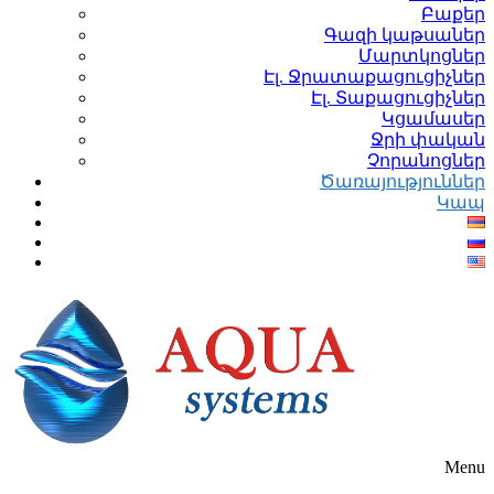
Բաքեր
Գազի կաթսաներ
Մարտկոցներ
Էլ. Ջրատաքացուցիչներ
Էլ. Տաքացուցիչներ
Կցամասեր
Ջրի փական
Չորանոցներ
Ծառայություններ
Կապ
Menu