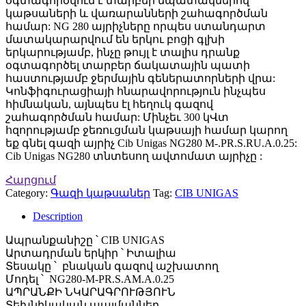
օգտագործվում է տարբեր նպատակներով
կաթսաների և վառարանների շահագործման
համար: NG 280 այրիչները որպես ստանդարտ
մատակարարվում են երկու բոցի գլխի
երկարությամբ, ինչը թույլ է տալիս դրանք
օգտագործել տարբեր ճակատային պատի
հաստությամբ ջերմային գեներատորների վրա:
Կոնֆիգուրացիայի հնարավորություն ինչպես
հիմնական, այնպես էլ հեղուկ գազով
շահագործման համար: Մինչեւ 300 կՎտ
հզորությամբ ջեռուցման կաթսայի համար կարող
եք գնել գազի այրիչ Cib Unigas NG280 M-.PR.S.RU.A.0.25:
Cib Unigas NG280 տնտեսող ավտոմատ այրիչը :
Հարցում
Category:
Գազի կաթսաներ
Tag:
CIB UNIGAS
Description
Ապրանքանիշը ՝ CIB UNIGAS
Արտադրման երկիր ՝ Իտալիա
Տեսակը ՝ բնական գազով աշխատող
Մոդել ՝ NG280-M-PR.S.AM.A.0.25
ԱՊՐԱՆՔԻ ՆԿԱՐԱԳՐՈՒԹՅՈՒՆ
Տեխնիկական պայմաններ