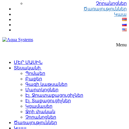
Չորանոցներ
Ծառայություններ
Կապ
Menu
ՄԵՐ ՄԱՍԻՆ
Տեսականի
Պոմպեր
Բաքեր
Գազի կաթսաներ
Մարտկոցներ
Էլ. Ջրատաքացուցիչներ
Էլ. Տաքացուցիչներ
Կցամասեր
Ջրի փական
Չորանոցներ
Ծառայություններ
Կապ