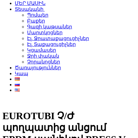
ՄԵՐ ՄԱՍԻՆ
Տեսականի
Պոմպեր
Բաքեր
Գազի կաթսաներ
Մարտկոցներ
Էլ. Ջրատաքացուցիչներ
Էլ. Տաքացուցիչներ
Կցամասեր
Ջրի փական
Չորանոցներ
Ծառայություններ
Կապ
EUROTUBI Չ/Ժ
պողպատից անցում