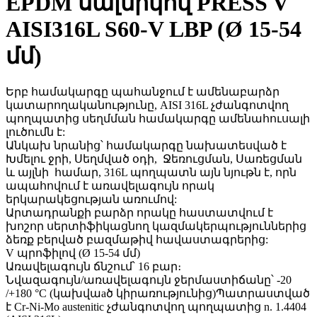
EPDM սալնիկով PRESS V
AISI316L S60-V LBP (Ø 15-54
մմ)
Երբ համակարգը պահանջում է ամենաբարձր
կատարողականությունը, AISI 316L չժանգոտվող
պողպատից սեղմման համակարգը ամենահուսալի
լուծումն է:
Անկախ նրանից՝ համակարգը նախատեսված է
Խմելու ջրի, Սեղմված օդի, Ջեռուցման, Սառեցման
և այլնի համար, 316L պողպատն այն նյութն է, որն
ապահովում է առավելագույն որակ
երկարակեցության առումով:
Արտադրանքի բարձր որակը հաստատվում է
խոշոր սերտիֆիկացնող կազմակերպություններից
ձեռք բերված բազմաթիվ հավաստագրերից:
V պրոֆիլով (Ø 15-54 մմ)
Առավելագույն ճնշում՝ 16 բար։
Նվազագույն/առավելագույն ջերմաստիճանը՝ -20
/+180 °C (կախվաaծ կիրառությունից)Պատրաստված
է Cr-Ni-Mo austenitic չժանգոտվող պողպատից n. 1.4404