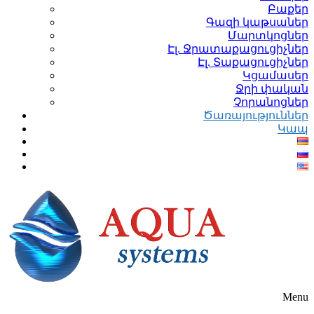
Բաքեր
Գազի կաթսաներ
Մարտկոցներ
Էլ. Ջրատաքացուցիչներ
Էլ. Տաքացուցիչներ
Կցամասեր
Ջրի փական
Չորանոցներ
Ծառայություններ
Կապ
Menu