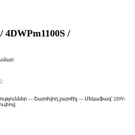
 4DWPm1100S /
ամար:
:
թյուններ — Շարժվող շարժիչ — Մեկաֆազ՝ 220V-
ուփով: