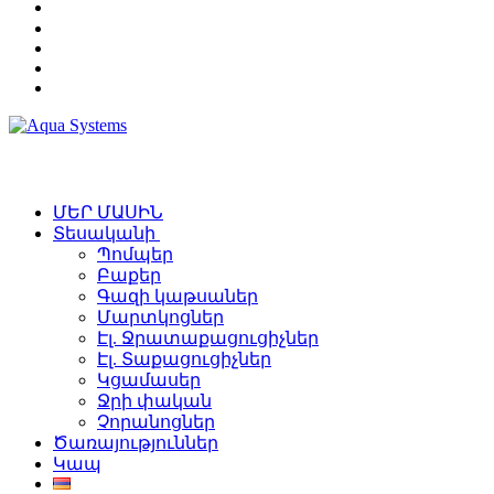
ՄԵՐ ՄԱՍԻՆ
Տեսականի
Պոմպեր
Բաքեր
Գազի կաթսաներ
Մարտկոցներ
Էլ. Ջրատաքացուցիչներ
Էլ. Տաքացուցիչներ
Կցամասեր
Ջրի փական
Չորանոցներ
Ծառայություններ
Կապ