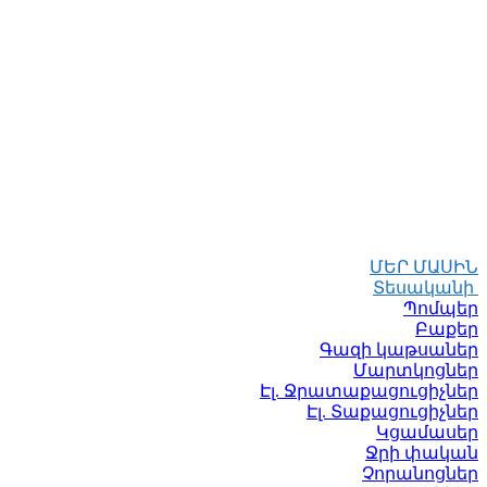
ՄԵՐ ՄԱՍԻՆ
Տեսականի
Պոմպեր
Բաքեր
Գազի կաթսաներ
Մարտկոցներ
Էլ. Ջրատաքացուցիչներ
Էլ. Տաքացուցիչներ
Կցամասեր
Ջրի փական
Չորանոցներ