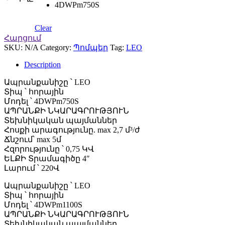
4DWPm750S
Clear
Հարցում
SKU:
N/A
Category:
Պոմպեր
Tag:
LEO
Description
Ապրանքանիշը ՝ LEO
Տիպ ՝ հորային
Մոդել ՝ 4DWPm750S
ԱՊՐԱՆՔԻ ՆԿԱՐԱԳՐՈՒԹՅՈՒՆ
Տեխնիկական պայմաններ
Հոսքի արագությունը. max 2,7 մ³/ժ
Ճնշում՝ max 5մ
Հզորությունը ՝ 0,75 ԿՎ
ԵԼՔԻ Տրամագիծը 4″
Լարում ՝ 220Վ
Ապրանքանիշը ՝ LEO
Տիպ ՝ հորային
Մոդել ՝ 4DWPm1100S
ԱՊՐԱՆՔԻ ՆԿԱՐԱԳՐՈՒԹՅՈՒՆ
Տեխնիկական պայմաններ