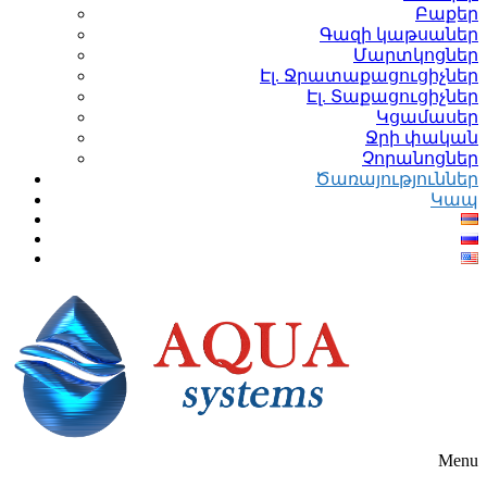
Բաքեր
Գազի կաթսաներ
Մարտկոցներ
Էլ. Ջրատաքացուցիչներ
Էլ. Տաքացուցիչներ
Կցամասեր
Ջրի փական
Չորանոցներ
Ծառայություններ
Կապ
Menu