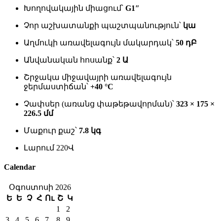
Խողովակային միացում՝
G1″
Չոր աշխատանքի պաշտպանություն՝
կա
Աղմուկի առավելագույն մակարդակ՝
50 դԲ
Անվանական հոսանք՝
2 Ա
Շրջակա միջավայրի առավելագույն
ջերմաստիճան՝
+40 °C
Չափսեր (առանց փաթեթավորման)՝
323 × 175 ×
226.5 մմ
Մաքուր քաշ՝
7.8 կգ
Լարում 220Վ
Calendar
Օգոստոսի 2026
Ե
Ե
Չ
Հ
Ու
Շ
Կ
1
2
3
4
5
6
7
8
9