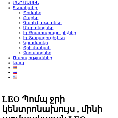
ՄԵՐ ՄԱՍԻՆ
Տեսականի
Պոմպեր
Բաքեր
Գազի կաթսաներ
Մարտկոցներ
Էլ. Ջրատաքացուցիչներ
Էլ. Տաքացուցիչներ
Կցամասեր
Ջրի փական
Չորանոցներ
Ծառայություններ
Կապ
LEO Պոմպ ջրի
կենտրոնախույս , մինի