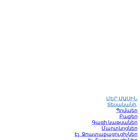
ՄԵՐ ՄԱՍԻՆ
Տեսականի
Պոմպեր
Բաքեր
Գազի կաթսաներ
Մարտկոցներ
Էլ. Ջրատաքացուցիչներ