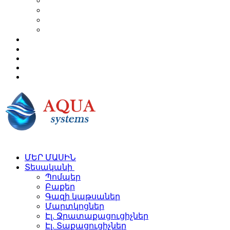
ՄԵՐ ՄԱՍԻՆ
Տեսականի
Պոմպեր
Բաքեր
Գազի կաթսաներ
Մարտկոցներ
Էլ. Ջրատաքացուցիչներ
Էլ. Տաքացուցիչներ