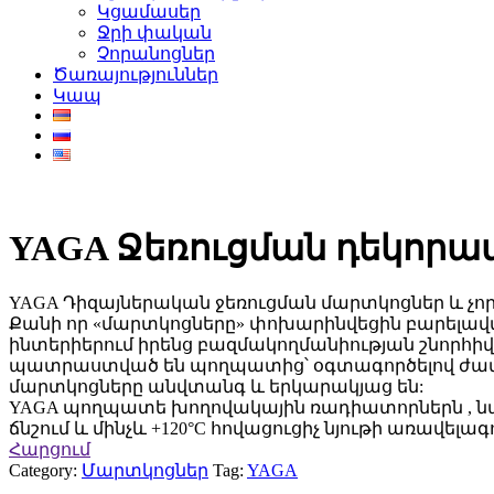
Կցամասեր
Ջրի փական
Չորանոցներ
Ծառայություններ
Կապ
YAGA Ջեռուցման դեկորատ
YAGA Դիզայներական ջեռուցման մարտկոցներ և չո
Քանի որ «մարտկոցները» փոխարինվեցին բարելավ
ինտերիերում իրենց բազմակողմանիության շնորհիվ
պատրաստված են պողպատից՝ օգտագործելով ժաման
մարտկոցները անվտանգ և երկարակյաց են:
YAGA պողպատե խողովակային ռադիատորներն , նա
ճնշում և մինչև +120°C հովացուցիչ նյութի առավելա
Հարցում
Category:
Մարտկոցներ
Tag:
YAGA