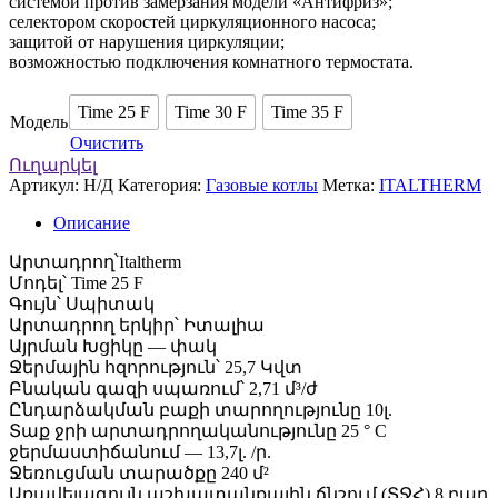
системой против замерзания модели «Антифриз»;
селектором скоростей циркуляционного насоса;
защитой от нарушения циркуляции;
возможностью подключения комнатного термостата.
Time 25 F
Time 30 F
Time 35 F
Модель
Очистить
Ուղարկել
Артикул:
Н/Д
Категория:
Газовые котлы
Метка:
ITALTHERM
Описание
Արտադրող՝Italtherm
Մոդել՝ Time 25 F
Գույն՝ Սպիտակ
Արտադրող երկիր՝ Իտալիա
Այրման Խցիկը — փակ
Ջերմային հզորություն՝ 25,7 Կվտ
Բնական գազի սպառում՝ 2,71 մ³/ժ
Ընդարձակման բաքի տարողությունը 10լ.
Տաք ջրի արտադրողականությունը 25 ° C
ջերմաստիճանում — 13,7լ. /ր.
Ջեռուցման տարածքը 240 մ²
Առավելագույն աշխատանքային ճնշում (ՏՋՀ) 8 բար