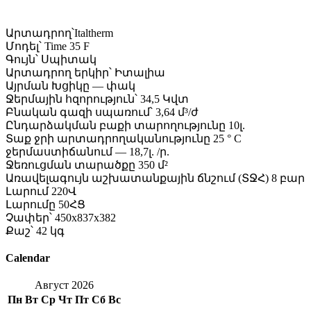
Արտադրող՝Italtherm
Մոդել՝ Time 35 F
Գույն՝ Սպիտակ
Արտադրող երկիր՝ Իտալիա
Այրման Խցիկը — փակ
Ջերմային հզորություն՝ 34,5 Կվտ
Բնական գազի սպառում՝ 3,64 մ³/ժ
Ընդարձակման բաքի տարողությունը 10լ.
Տաք ջրի արտադրողականությունը 25 ° C
ջերմաստիճանում — 18,7լ. /ր.
Ջեռուցման տարածքը 350 մ²
Առավելագույն աշխատանքային ճնշում (ՏՋՀ) 8 բար
Լարում 220Վ
Լարումը 50ՀՑ
Չափեր՝ 450x837x382
Քաշ՝ 42 կգ
Calendar
Август 2026
Пн
Вт
Ср
Чт
Пт
Сб
Вс