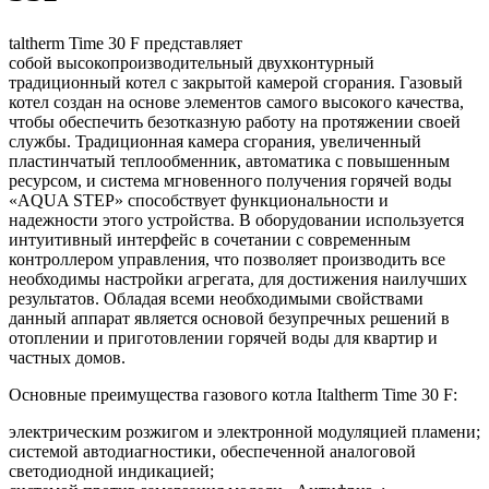
taltherm Time 30 F представляет
собой высокопроизводительный двухконтурный
традиционный котел с закрытой камерой сгорания. Газовый
котел создан на основе элементов самого высокого качества,
чтобы обеспечить безотказную работу на протяжении своей
службы. Традиционная камера сгорания, увеличенный
пластинчатый теплообменник, автоматика с повышенным
ресурсом, и система мгновенного получения горячей воды
«AQUA STEP» способствует функциональности и
надежности этого устройства. В оборудовании используется
интуитивный интерфейс в сочетании с современным
контроллером управления, что позволяет производить все
необходимы настройки агрегата, для достижения наилучших
результатов. Обладая всеми необходимыми свойствами
данный аппарат является основой безупречных решений в
отоплении и приготовлении горячей воды для квартир и
частных домов.
Основные преимущества газового котла Italtherm Time 30 F:
электрическим розжигом и электронной модуляцией пламени;
системой автодиагностики, обеспеченной аналоговой
светодиодной индикацией;