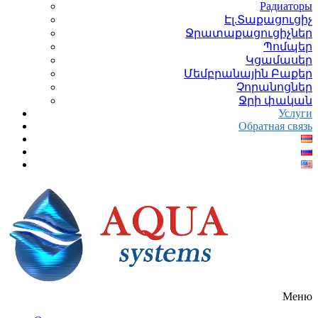
Радиаторы
Էլ.Տաքացուցիչ
Ջրատաքացուցիչներ
Պոմպեր
Կցամասեր
Մեմբրանային Բաքեր
Չորանոցներ
Ջրի փական
Услуги
Обратная связь
Меню