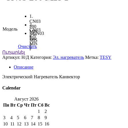
1.
CN03
2.
200
Модель
CN03
MIS
3.CN03
250
F
300
MIS
MIS
F
Очистить
F
Ուղարկել
Артикул:
Н/Д
Категория:
Эл. нагреватель
Метка:
TESY
Описание
Электрический Нагреватель Канвектор
Calendar
Август 2026
Пн
Вт
Ср
Чт
Пт
Сб
Вс
1
2
3
4
5
6
7
8
9
10
11
12
13
14
15
16