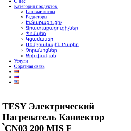
О нас
Категория продуктов
Газовые котлы
Радиаторы
Էլ.Տաքացուցիչ
Ջրատաքացուցիչներ
Պոմպեր
Կցամասեր
Մեմբրանային Բաքեր
Չորանոցներ
Ջրի փական
Услуги
Обратная связь
TESY Электрический
Нагреватель Канвектор
՝CN03 200 MIS F